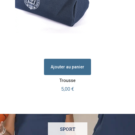
Ajouter au panier
Trousse
Prix
5,00 €
SPORT