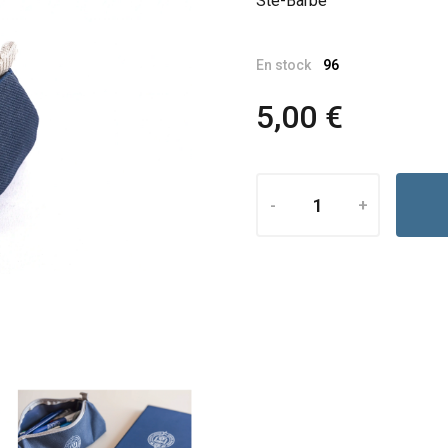
Ste-Barbe
En stock
96
5,00 €
-
+