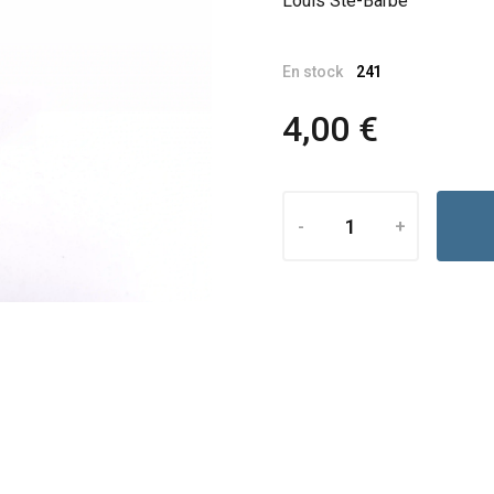
Louis Ste-Barbe
En stock
241
4,00 €
-
+